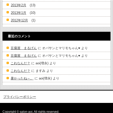
2013年2月
(13)
2013年1月
(10)
2012年12月
(1)
最近のコメント
豆腐屋 まるげん
に
オバサンとマリモちゃん♥️
より
豆腐屋 まるげん
に
オバサンとマリモちゃん♥️
より
これなんだ？
に
aoi(増永)
より
これなんだ？
に
ますみ
より
暑かったね～。
に
aoi(増永)
より
プライバシーポリシー
Copyright © salon-aoi, All rights reserved.