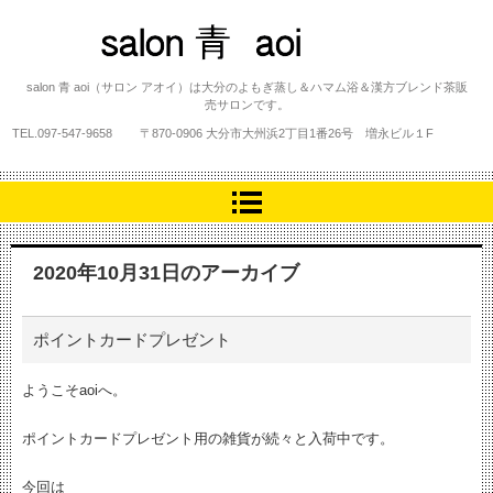
salon 青 aoi
salon 青 aoi（サロン アオイ）は大分のよもぎ蒸し＆ハマム浴＆漢方ブレンド茶販
売サロンです。
TEL.
097-547-9658
〒870-0906 大分市大州浜2丁目1番26号 増永ビル１F
2020年10月31日
のアーカイブ
ポイントカードプレゼント
ようこそaoiへ。
ポイントカードプレゼント用の雑貨が続々と入荷中です。
今回は