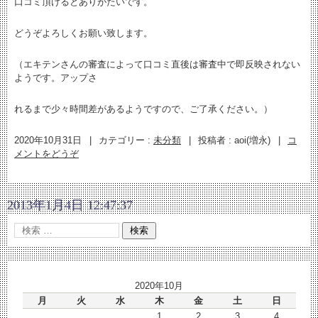
口コミ頂けるとありがたいです。
どうぞよろしくお願い致します。
（エキテンさんの審査によって口コミ直後は審査中で即反映されない
ようです。アップさ
れるまで少々時間差があるようですので、ご了承ください。）
2020年10月31日
|
カテゴリー :
未分類
|
投稿者 : aoi(増永)
|
コ
メントをどうぞ
2013年1月4日 12:47:37
2020年10月
月
火
水
木
金
土
日
1
2
3
4