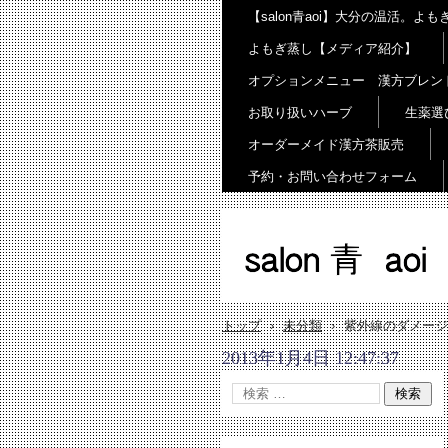
【salon青aoi】大分の温活。
よもぎ蒸し【メディア紹介】
オプションメニュー 漢方ブレン
お取り扱いハーブ
生薬選
オーダーメイド漢方茶販売
予約・お問い合わせフォーム
salon 青 aoi
トップ
›
未分類
›
紫外線のダメージ
2013年1月4日 12:47:37