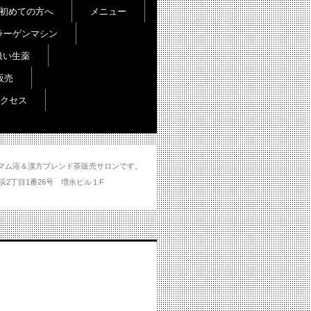
初めての方へ
メニュー
ラーゲンマシン
扱い生薬
販売
クセス
し＆ハマム浴＆漢方ブレンド茶販売サロンです。
分市大州浜2丁目1番26号 増永ビル１F