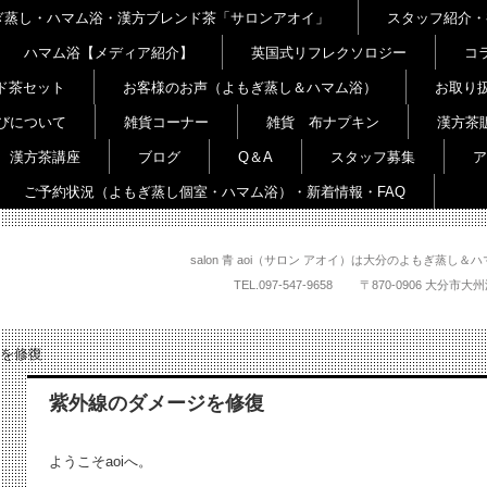
よもぎ蒸し・ハマム浴・漢方ブレンド茶「サロンアオイ」
スタッフ紹介・
ハマム浴【メディア紹介】
英国式リフレクソロジー
コ
ド茶セット
お客様のお声（よもぎ蒸し＆ハマム浴）
お取り
びについて
雑貨コーナー
雑貨 布ナプキン
漢方茶
漢方茶講座
ブログ
Q＆A
スタッフ募集
ア
ご予約状況（よもぎ蒸し個室・ハマム浴）・新着情報・FAQ
salon 青 aoi（サロン アオイ）は大分のよもぎ蒸
TEL.
097-547-9658
〒870-0906 大
を修復
紫外線のダメージを修復
ようこそaoiへ。