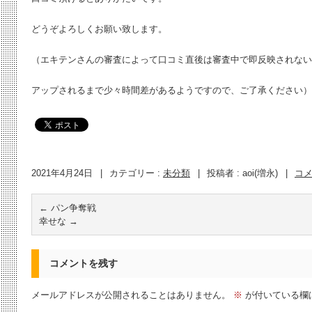
どうぞよろしくお願い致します。
（エキテンさんの審査によって口コミ直後は審査中で即反映されない
アップされるまで少々時間差があるようですので、ご了承ください）
2021年4月24日
|
カテゴリー :
未分類
|
投稿者 : aoi(増永)
|
コ
←
パン争奪戦
幸せな
→
コメントを残す
メールアドレスが公開されることはありません。
※
が付いている欄