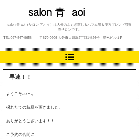
salon 青 aoi
salon 青 aoi（サロン アオイ）は大分のよもぎ蒸し＆ハマム浴＆漢方ブレンド茶販
売サロンです。
TEL.
097-547-9658
〒870-0906 大分市大州浜2丁目1番26号 増永ビル１F
早速！！
ようこそaoiへ。
採れたての枝豆を頂きました。
ありがとうございます！！
ご予約の合間に