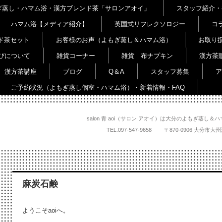
よもぎ蒸し・ハマム浴・漢方ブレンド茶「サロンアオイ」
スタッフ紹介・
ハマム浴【メディア紹介】
英国式リフレクソロジー
コ
ド茶セット
お客様のお声（よもぎ蒸し＆ハマム浴）
お取り
びについて
雑貨コーナー
雑貨 布ナプキン
漢方茶
漢方茶講座
ブログ
Q＆A
スタッフ募集
ア
ご予約状況（よもぎ蒸し個室・ハマム浴）・新着情報・FAQ
salon 青 aoi（サロン アオイ）は大分のよもぎ蒸
TEL.
097-547-9658
〒870-0906 大
麻炭石鹸
ようこそaoiへ。