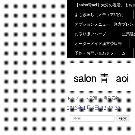
【salon青aoi】大分の温活。
よもぎ蒸し【メディア紹介】
オプションメニュー 漢方ブレン
お取り扱いハーブ
生薬選
オーダーメイド漢方茶販売
予約・お問い合わせフォーム
salon 青 aoi
トップ
›
未分類
›
麻炭石鹸
2013年1月4日 12:47:37