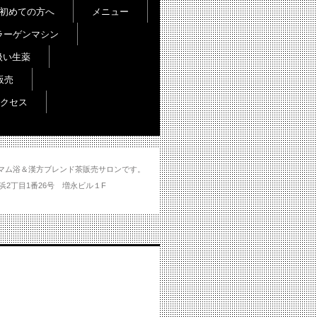
初めての方へ
メニュー
ラーゲンマシン
扱い生薬
販売
クセス
し＆ハマム浴＆漢方ブレンド茶販売サロンです。
分市大州浜2丁目1番26号 増永ビル１F