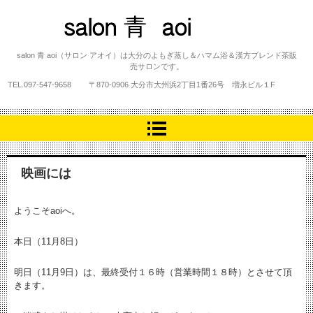
salon 青 aoi
salon 青 aoi（サロン アオイ）は大分のよもぎ蒸し＆ハマム浴＆漢方ブレンド茶販
売サロンです。
TEL.
097-547-9658
〒870-0906 大分市大州浜2丁目1番26号 増永ビル１F
映画には
ようこそaoiへ。
本日（11月8日）
明日（11月9日）は、最終受付１６時（営業時間１８時）とさせて頂
きます。