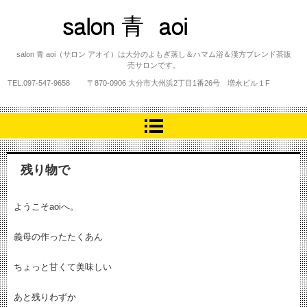
salon 青 aoi
salon 青 aoi（サロン アオイ）は大分のよもぎ蒸し＆ハマム浴＆漢方ブレンド茶販
売サロンです。
TEL.
097-547-9658
〒870-0906 大分市大州浜2丁目1番26号 増永ビル１F
残り物で
ようこそaoiへ。
義母の作ったたくあん
ちょっと甘くて美味しい
あと残りわずか