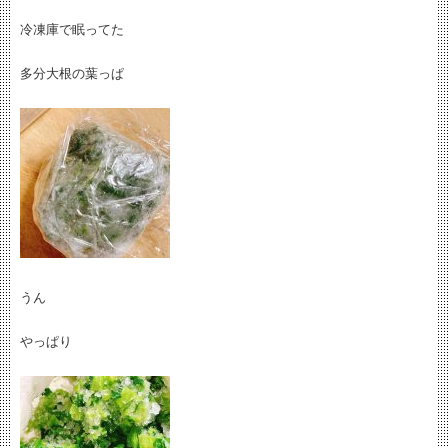
冷凍庫で眠ってた
多分大根の葉っぱ
うん
やっぱり