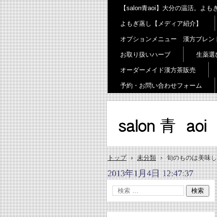
【salon青aoi】大分の温活。
よもぎ蒸し【メディア紹介】
オプションメニュー 漢方ブレン
お取り扱いハーブ
生薬選
オーダーメイド漢方茶販売
予約・お問い合わせフォーム
salon 青 aoi
トップ
›
未分類
›
旬のものは美味し
2013年1月4日 12:47:37