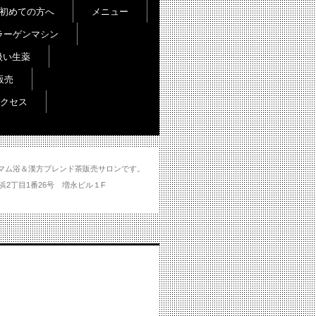
初めての方へ
メニュー
ラーゲンマシン
扱い生薬
販売
クセス
し＆ハマム浴＆漢方ブレンド茶販売サロンです。
分市大州浜2丁目1番26号 増永ビル１F