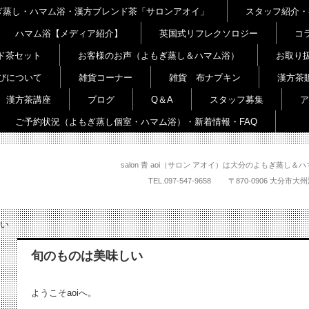
よもぎ蒸し・ハマム浴・漢方ブレンド茶「サロンアオイ」
スタッフ紹介・
ハマム浴【メディア紹介】
英国式リフレクソロジー
コ
ド茶セット
お客様のお声（よもぎ蒸し＆ハマム浴）
お取り
びについて
雑貨コーナー
雑貨 布ナプキン
漢方茶
漢方茶講座
ブログ
Q＆A
スタッフ募集
ア
ご予約状況（よもぎ蒸し個室・ハマム浴）・新着情報・FAQ
salon 青 aoi（サロン アオイ）は大分のよもぎ蒸
TEL.
097-547-9658
〒870-0906 大
い
旬のものは美味しい
ようこそaoiへ。