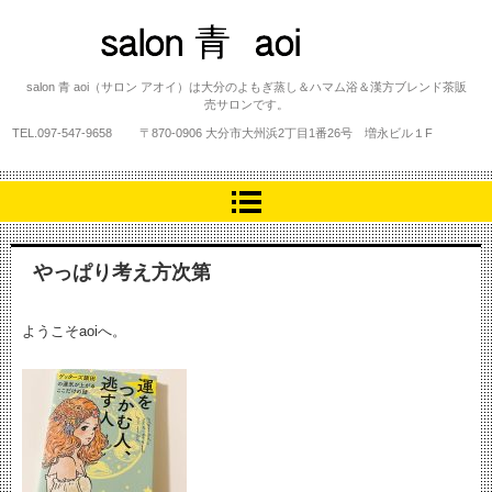
salon 青 aoi
salon 青 aoi（サロン アオイ）は大分のよもぎ蒸し＆ハマム浴＆漢方ブレンド茶販
売サロンです。
TEL.
097-547-9658
〒870-0906 大分市大州浜2丁目1番26号 増永ビル１F
やっぱり考え方次第
ようこそaoiへ。