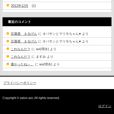
2012年12月
(1)
最近のコメント
豆腐屋 まるげん
に
オバサンとマリモちゃん♥️
より
豆腐屋 まるげん
に
オバサンとマリモちゃん♥️
より
これなんだ？
に
aoi(増永)
より
これなんだ？
に
ますみ
より
暑かったね～。
に
aoi(増永)
より
プライバシーポリシー
Copyright © salon-aoi, All rights reserved.
ログイン