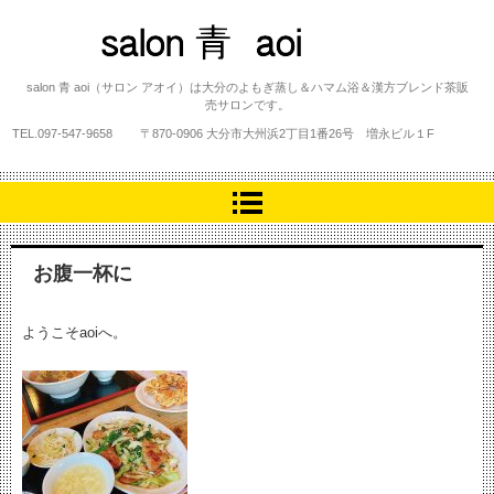
salon 青 aoi
salon 青 aoi（サロン アオイ）は大分のよもぎ蒸し＆ハマム浴＆漢方ブレンド茶販
売サロンです。
TEL.
097-547-9658
〒870-0906 大分市大州浜2丁目1番26号 増永ビル１F
お腹一杯に
ようこそaoiへ。