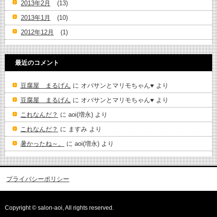
2013年2月
(13)
2013年1月
(10)
2012年12月
(1)
最近のコメント
豆腐屋 まるげん
に
オバサンとマリモちゃん♥️
より
豆腐屋 まるげん
に
オバサンとマリモちゃん♥️
より
これなんだ？
に
aoi(増永)
より
これなんだ？
に
ますみ
より
暑かったね～。
に
aoi(増永)
より
プライバシーポリシー
Copyright © salon-aoi, All rights reserved.