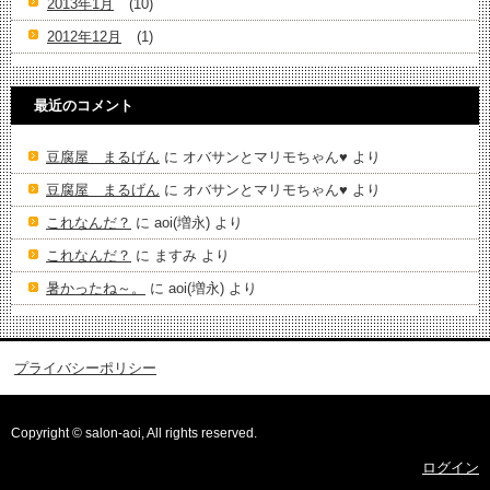
2013年1月
(10)
2012年12月
(1)
最近のコメント
豆腐屋 まるげん
に
オバサンとマリモちゃん♥️
より
豆腐屋 まるげん
に
オバサンとマリモちゃん♥️
より
これなんだ？
に
aoi(増永)
より
これなんだ？
に
ますみ
より
暑かったね～。
に
aoi(増永)
より
プライバシーポリシー
Copyright © salon-aoi, All rights reserved.
ログイン