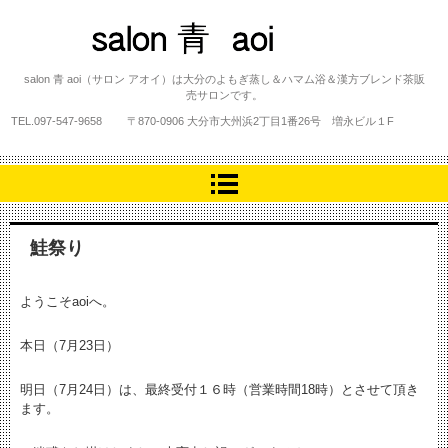
salon 青 aoi
salon 青 aoi（サロン アオイ）は大分のよもぎ蒸し＆ハマム浴＆漢方ブレンド茶販
売サロンです。
TEL.
097-547-9658
〒870-0906 大分市大州浜2丁目1番26号 増永ビル１F
鮭祭り
ようこそaoiへ。
本日（7月23日）
明日（7月24日）は、最終受付１６時（営業時間18時）とさせて頂き
ます。