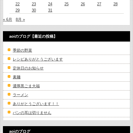
22
23
24
25
26
27
28
29
30
31
« 6月
8月 »
aoiのブログ【最近の投稿】
季節の野菜
レシピありがとうございます
定休日のお知らせ
素麺
濃厚黒ごま大福
ラーメン
ありがとうございます！！
パンの耳は切りません
aoiのブログ