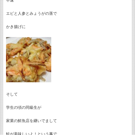
早速
エビと人参とみょうがの茎で
かき揚げに
そして
学生の頃の同級生が
家業の鮮魚店を継いでまして
鮭が美味しいよ！という事で