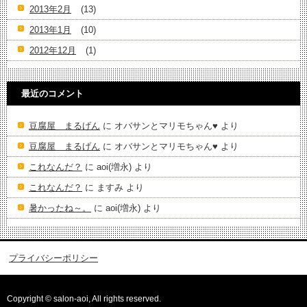
2013年2月
(13)
2013年1月
(10)
2012年12月
(1)
最近のコメント
豆腐屋 まるげん
に
オバサンとマリモちゃん♥️
より
豆腐屋 まるげん
に
オバサンとマリモちゃん♥️
より
これなんだ？
に
aoi(増永)
より
これなんだ？
に
ますみ
より
暑かったね～。
に
aoi(増永)
より
プライバシーポリシー
Copyright © salon-aoi, All rights reserved.