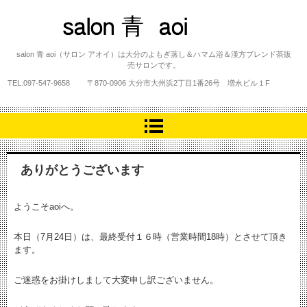
salon 青 aoi
salon 青 aoi（サロン アオイ）は大分のよもぎ蒸し＆ハマム浴＆漢方ブレンド茶販
売サロンです。
TEL.
097-547-9658
〒870-0906 大分市大州浜2丁目1番26号 増永ビル１F
ありがとうございます
ようこそaoiへ。
本日（7月24日）は、最終受付１６時（営業時間18時）とさせて頂き
ます。
ご迷惑をお掛けしまして大変申し訳ございません。