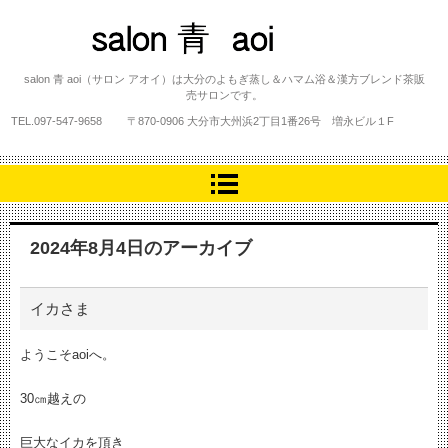
salon 青 aoi
salon 青 aoi（サロン アオイ）は大分のよもぎ蒸し＆ハマム浴＆漢方ブレンド茶販
売サロンです。
TEL.
097-547-9658
〒870-0906 大分市大州浜2丁目1番26号 増永ビル１F
2024年8月4日
のアーカイブ
イカさま
ようこそaoiへ。
30㎝越えの
巨大なイカを頂き