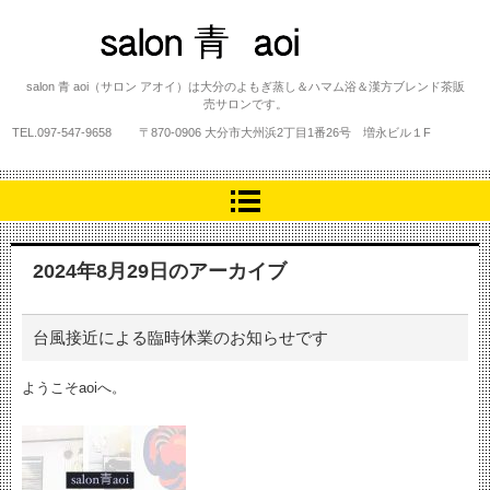
salon 青 aoi
salon 青 aoi（サロン アオイ）は大分のよもぎ蒸し＆ハマム浴＆漢方ブレンド茶販
売サロンです。
TEL.
097-547-9658
〒870-0906 大分市大州浜2丁目1番26号 増永ビル１F
2024年8月29日
のアーカイブ
台風接近による臨時休業のお知らせです
ようこそaoiへ。