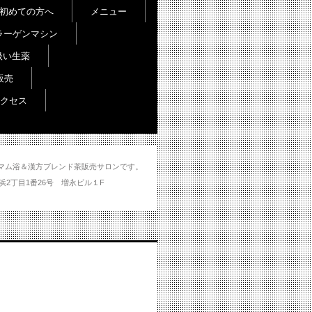
初めての方へ
メニュー
ラーゲンマシン
扱い生薬
販売
クセス
し＆ハマム浴＆漢方ブレンド茶販売サロンです。
分市大州浜2丁目1番26号 増永ビル１F