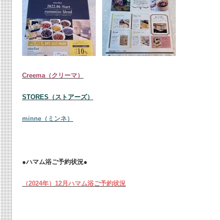
Creema（クリーマ）
STORES（ストアーズ）
minne（ミンネ）
●ハマム浴ご予約状況●
（2024年）12月ハマム浴ご予約状況