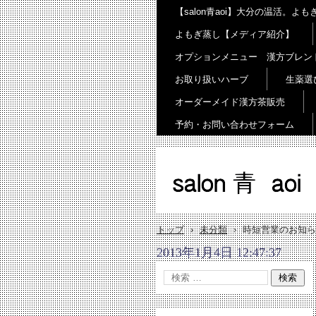
【salon青aoi】大分の温活。
よもぎ蒸し【メディア紹介】
オプションメニュー 漢方ブレン
お取り扱いハーブ
生薬選
オーダーメイド漢方茶販売
予約・お問い合わせフォーム
salon 青 aoi
トップ
›
未分類
›
時短営業のお知ら
2013年1月4日 12:47:37