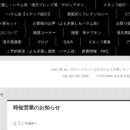
よもぎ蒸し・ハマム浴・漢方ブレンド茶「サロンアオイ」
スタッフ紹介・
ハマム浴【メディア紹介】
英国式リフレクソロジー
コ
ド茶セット
お客様のお声（よもぎ蒸し＆ハマム浴）
お取り
びについて
雑貨コーナー
雑貨 布ナプキン
漢方茶
漢方茶講座
ブログ
Q＆A
スタッフ募集
ア
ご予約状況（よもぎ蒸し個室・ハマム浴）・新着情報・FAQ
salon 青 aoi（サロン アオイ）は大分のよもぎ蒸
TEL.
097-547-9658
〒870-0906 大
せ
時短営業のお知らせ
ようこそaoiへ