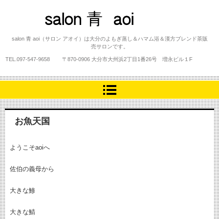
salon 青 aoi
salon 青 aoi（サロン アオイ）は大分のよもぎ蒸し＆ハマム浴＆漢方ブレンド茶販
売サロンです。
TEL.
097-547-9658
〒870-0906 大分市大州浜2丁目1番26号 増永ビル１F
お魚天国
ようこそaoiへ
佐伯の義母から
大きな鯵
大きな鯖