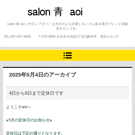
salon 青 aoi
salon 青 aoi（サロン アオイ）は大分のよもぎ蒸し＆ハマム浴＆漢方ブレンド茶販
売サロンです。
TEL.
097-547-9658
〒870-0906 大分市大州浜2丁目1番26号 増永ビル１F
2025年5月4日
のアーカイブ
4日から6日まで定休日です
ようこそaoiへ
●5月の定休日のお知らせ●
定休日は下記の通りとなります。