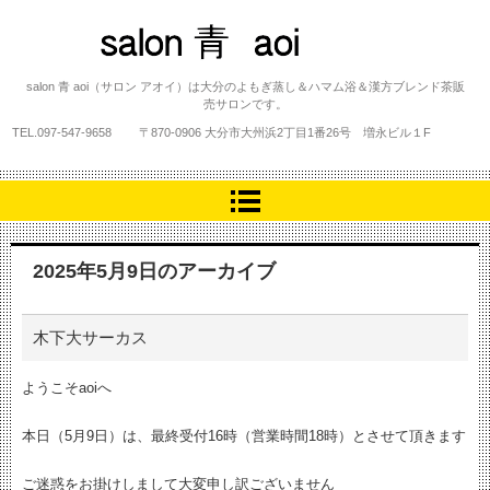
salon 青 aoi
salon 青 aoi（サロン アオイ）は大分のよもぎ蒸し＆ハマム浴＆漢方ブレンド茶販
売サロンです。
TEL.
097-547-9658
〒870-0906 大分市大州浜2丁目1番26号 増永ビル１F
2025年5月9日
のアーカイブ
木下大サーカス
ようこそaoiへ
本日（5月9日）は、最終受付16時（営業時間18時）とさせて頂きます
ご迷惑をお掛けしまして大変申し訳ございません