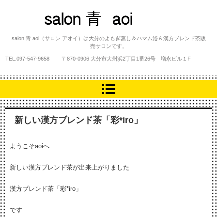
salon 青 aoi
salon 青 aoi（サロン アオイ）は大分のよもぎ蒸し＆ハマム浴＆漢方ブレンド茶販
売サロンです。
TEL.
097-547-9658
〒870-0906 大分市大州浜2丁目1番26号 増永ビル１F
新しい漢方ブレンド茶「彩*iro」
ようこそaoiへ
新しい漢方ブレンド茶が出来上がりました
漢方ブレンド茶「彩*iro」
です