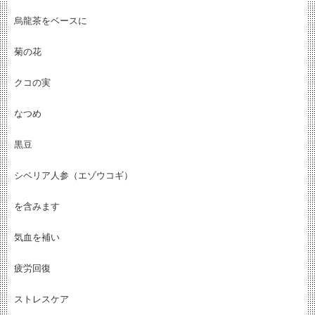
烏龍茶をベースに
菊の花
クコの実
なつめ
黒豆
シベリア人参（エゾウコギ）
を含みます
気血を補い
疲労回復
ストレスケア