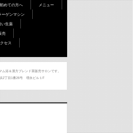
初めての方へ
メニュー
ラーゲンマシン
扱い生薬
販売
クセス
し＆ハマム浴＆漢方ブレンド茶販売サロンです。
分市大州浜2丁目1番26号 増永ビル１F