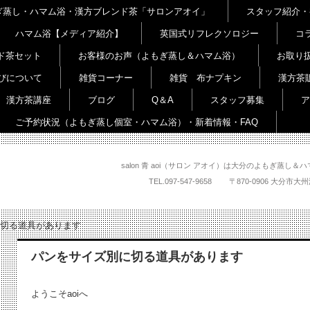
よもぎ蒸し・ハマム浴・漢方ブレンド茶「サロンアオイ」
スタッフ紹介・
ハマム浴【メディア紹介】
英国式リフレクソロジー
コ
ド茶セット
お客様のお声（よもぎ蒸し＆ハマム浴）
お取り
びについて
雑貨コーナー
雑貨 布ナプキン
漢方茶
漢方茶講座
ブログ
Q＆A
スタッフ募集
ア
ご予約状況（よもぎ蒸し個室・ハマム浴）・新着情報・FAQ
salon 青 aoi（サロン アオイ）は大分のよもぎ蒸
TEL.
097-547-9658
〒870-0906 大
切る道具があります
パンをサイズ別に切る道具があります
ようこそaoiへ