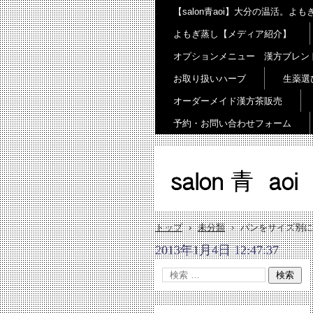
【salon青aoi】大分の温活。
よもぎ蒸し【メディア紹介】
オプションメニュー 漢方ブレン
お取り扱いハーブ
生薬選
オーダーメイド漢方茶販売
予約・お問い合わせフォーム
salon 青 aoi
トップ
›
未分類
›
パンをサイズ別に
2013年1月4日 12:47:37