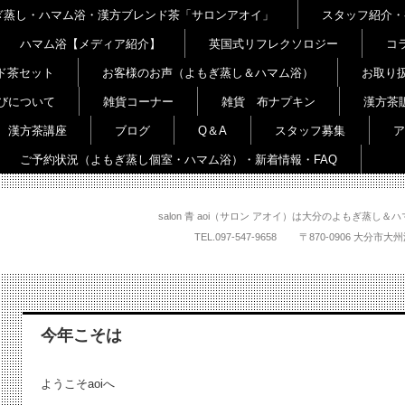
よもぎ蒸し・ハマム浴・漢方ブレンド茶「サロンアオイ」
スタッフ紹介・
ハマム浴【メディア紹介】
英国式リフレクソロジー
コ
ド茶セット
お客様のお声（よもぎ蒸し＆ハマム浴）
お取り
びについて
雑貨コーナー
雑貨 布ナプキン
漢方茶
漢方茶講座
ブログ
Q＆A
スタッフ募集
ア
ご予約状況（よもぎ蒸し個室・ハマム浴）・新着情報・FAQ
salon 青 aoi（サロン アオイ）は大分のよもぎ蒸
TEL.
097-547-9658
〒870-0906 大
今年こそは
ようこそaoiへ