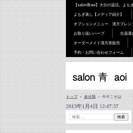
【salon青aoi】大分の温活。
よもぎ蒸し【メディア紹介】
オプションメニュー 漢方ブレン
お取り扱いハーブ
生薬選
オーダーメイド漢方茶販売
予約・お問い合わせフォーム
salon 青 aoi
トップ
›
未分類
›
今年こそは
2013年1月4日 12:47:37