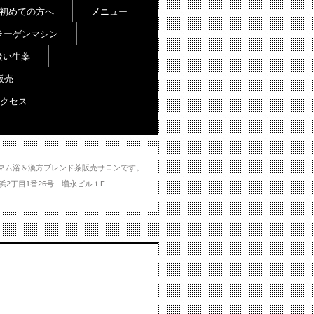
初めての方へ
メニュー
ラーゲンマシン
扱い生薬
販売
クセス
し＆ハマム浴＆漢方ブレンド茶販売サロンです。
分市大州浜2丁目1番26号 増永ビル１F