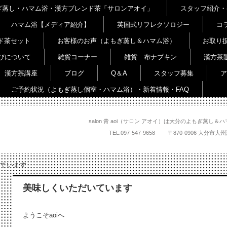
よもぎ蒸し・ハマム浴・漢方ブレンド茶「サロンアオイ」
スタッフ紹介・
ハマム浴【メディア紹介】
英国式リフレクソロジー
コ
ド茶セット
お客様のお声（よもぎ蒸し＆ハマム浴）
お取り
びについて
雑貨コーナー
雑貨 布ナプキン
漢方茶
漢方茶講座
ブログ
Q＆A
スタッフ募集
ア
ご予約状況（よもぎ蒸し個室・ハマム浴）・新着情報・FAQ
salon 青 aoi（サロン アオイ）は大分のよもぎ蒸
TEL.
097-547-9658
〒870-0906 大
ています
美味しくいただいています
ようこそaoiへ