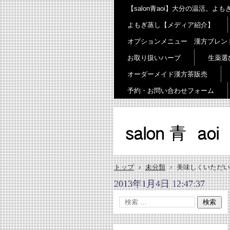
【salon青aoi】大分の温活。
よもぎ蒸し【メディア紹介】
オプションメニュー 漢方ブレン
お取り扱いハーブ
生薬選
オーダーメイド漢方茶販売
予約・お問い合わせフォーム
salon 青 aoi
トップ
›
未分類
›
美味しくいただい
2013年1月4日 12:47:37