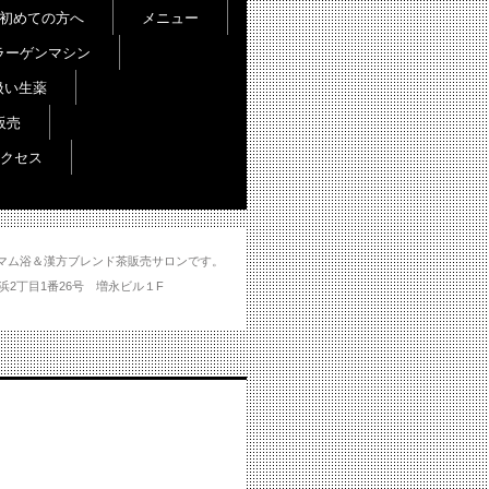
初めての方へ
メニュー
ラーゲンマシン
扱い生薬
販売
クセス
し＆ハマム浴＆漢方ブレンド茶販売サロンです。
分市大州浜2丁目1番26号 増永ビル１F