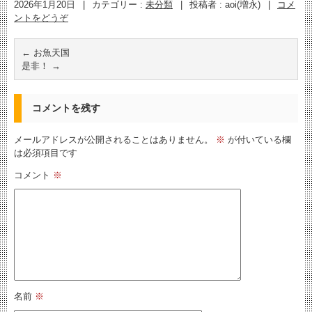
2026年1月20日
|
カテゴリー :
未分類
|
投稿者 : aoi(増永)
|
コメ
ントをどうぞ
←
お魚天国
是非！
→
コメントを残す
メールアドレスが公開されることはありません。
※
が付いている欄
は必須項目です
コメント
※
名前
※