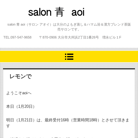
salon 青 aoi
salon 青 aoi（サロン アオイ）は大分のよもぎ蒸し＆ハマム浴＆漢方ブレンド茶販
売サロンです。
TEL.
097-547-9658
〒870-0906 大分市大州浜2丁目1番26号 増永ビル１F
レモンで
ようこそaoiへ
本日（1月20日）
明日（1月21日）は、最終受付16時（営業時間18時）とさせて頂きま
す