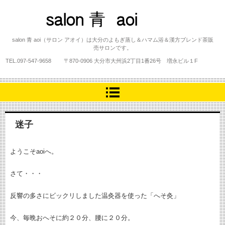
salon 青 aoi
salon 青 aoi（サロン アオイ）は大分のよもぎ蒸し＆ハマム浴＆漢方ブレンド茶販
売サロンです。
TEL.
097-547-9658
〒870-0906 大分市大州浜2丁目1番26号 増永ビル１F
迷子
ようこそaoiへ。
さて・・・
反響の多さにビックリしました温灸器を使った「へそ灸」
今、毎晩おへそに約２０分、腰に２０分。