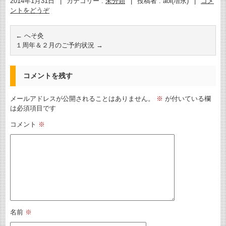
2014年1月31日
|
カテゴリー :
未分類
|
投稿者 : aoi(増永)
|
コメ
ントをどうぞ
←
へそ灸
１周年＆２月のご予約状況
→
コメントを残す
メールアドレスが公開されることはありません。
※
が付いている欄
は必須項目です
コメント
※
名前
※