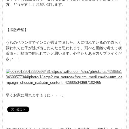
方、どうぞ宜しくお願い致します。
【拡散希望】
うちのベランダでインコが震えてました。人に慣れているので恐らく
飼われてた子が逃げ出したんだと思われます。飛べる距離で考えて横
浜市～川崎市で飼われてたと思います。心当たりある方リプライくだ
さい！！
https://twitter.com/sha7gtn/status/4286851
34699577344/photo/1/large?utm_source=fb&utm_medium=fb&utm_ca
mpaign=chossiri_na&utm_content=428805343687102465
早くお家に帰れますように・・・。