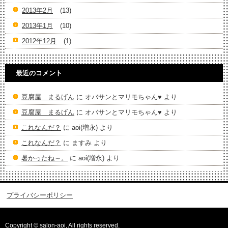
2013年2月
(13)
2013年1月
(10)
2012年12月
(1)
最近のコメント
豆腐屋 まるげん
に
オバサンとマリモちゃん♥️
より
豆腐屋 まるげん
に
オバサンとマリモちゃん♥️
より
これなんだ？
に
aoi(増永)
より
これなんだ？
に
ますみ
より
暑かったね～。
に
aoi(増永)
より
プライバシーポリシー
Copyright © salon-aoi, All rights reserved.