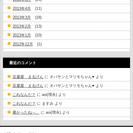
2013年4月
(11)
2013年3月
(18)
2013年2月
(13)
2013年1月
(10)
2012年12月
(1)
最近のコメント
豆腐屋 まるげん
に
オバサンとマリモちゃん♥️
より
豆腐屋 まるげん
に
オバサンとマリモちゃん♥️
より
これなんだ？
に
aoi(増永)
より
これなんだ？
に
ますみ
より
暑かったね～。
に
aoi(増永)
より