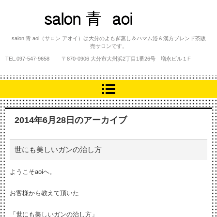
salon 青 aoi
salon 青 aoi（サロン アオイ）は大分のよもぎ蒸し＆ハマム浴＆漢方ブレンド茶販
売サロンです。
TEL.
097-547-9658
〒870-0906 大分市大州浜2丁目1番26号 増永ビル１F
2014年6月28日
のアーカイブ
世にも美しいガンの治し方
ようこそaoiへ。
お客様から教えて頂いた
「世にも美しいガンの治し方」