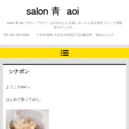
salon 青 aoi
salon 青 aoi（サロン アオイ）は大分のよもぎ蒸し＆ハマム浴＆漢方ブレンド茶販
売サロンです。
TEL.
097-547-9658
〒870-0906 大分市大州浜2丁目1番26号 増永ビル１F
シナボン
ようこそaoiへ。
はじめて買ってみた。