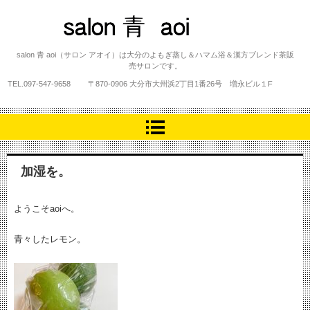
salon 青 aoi
salon 青 aoi（サロン アオイ）は大分のよもぎ蒸し＆ハマム浴＆漢方ブレンド茶販
売サロンです。
TEL.
097-547-9658
〒870-0906 大分市大州浜2丁目1番26号 増永ビル１F
加湿を。
ようこそaoiへ。
青々したレモン。