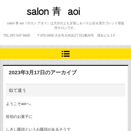
salon 青 aoi
salon 青 aoi（サロン アオイ）は大分のよもぎ蒸し＆ハマム浴＆漢方ブレンド茶販
売サロンです。
TEL.
097-547-9658
〒870-0906 大分市大州浜2丁目1番26号 増永ビル１F
2023年3月17日
のアーカイブ
似て違う
ようこそaoiへ。
佐伯のお菓子に
しきし饅頭というお饅頭があるそうで