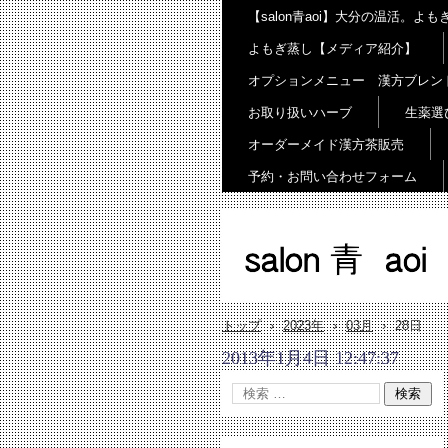
【salon青aoi】大分の温活。
よもぎ蒸し【メディア紹介】
オプションメニュー 漢方ブレン
お取り扱いハーブ
生薬選
オーダーメイド漢方茶販売
予約・お問い合わせフォーム
salon 青 aoi
トップ
›
2023年
›
03月
›
28日
2013年1月4日 12:47:37