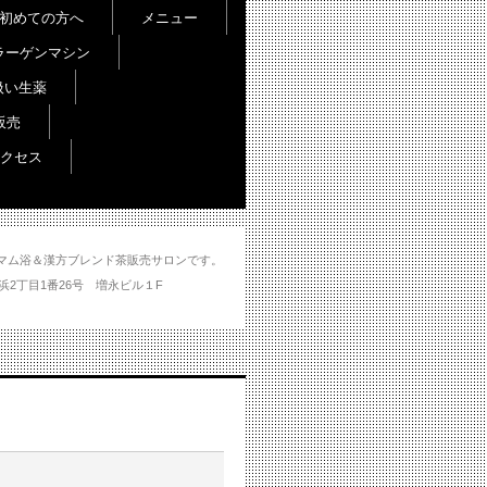
初めての方へ
メニュー
ラーゲンマシン
扱い生薬
販売
クセス
し＆ハマム浴＆漢方ブレンド茶販売サロンです。
分市大州浜2丁目1番26号 増永ビル１F