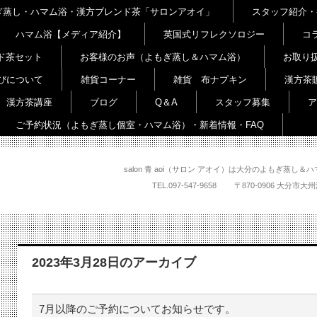
よもぎ蒸し・ハマム浴・漢方ブレンド茶「サロンアオイ」
スタッフ紹介・
ハマム浴【メディア紹介】
英国式リフレクソロジー
コ
ド茶セット
お客様のお声（よもぎ蒸し＆ハマム浴）
お取り
びについて
雑貨コーナー
雑貨 布ナプキン
漢方茶
漢方茶講座
ブログ
Q＆A
スタッフ募集
ア
ご予約状況（よもぎ蒸し個室・ハマム浴）・新着情報・FAQ
salon 青 aoi（サロン アオイ）は大分のよもぎ蒸
TEL.
097-547-9658
〒870-0906 大
2023年3月28日
のアーカイブ
7月以降のご予約についてお知らせです。