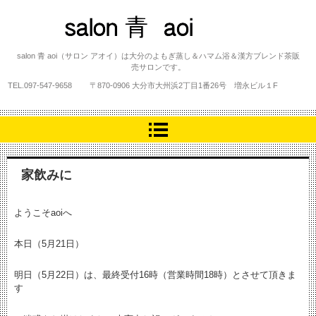
salon 青 aoi
salon 青 aoi（サロン アオイ）は大分のよもぎ蒸し＆ハマム浴＆漢方ブレンド茶販
売サロンです。
TEL.
097-547-9658
〒870-0906 大分市大州浜2丁目1番26号 増永ビル１F
家飲みに
ようこそaoiへ
本日（5月21日）
明日（5月22日）は、最終受付16時（営業時間18時）とさせて頂きま
す