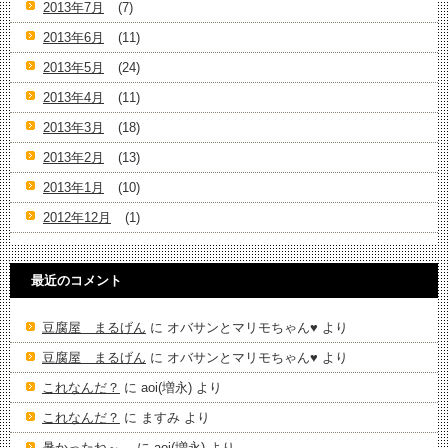
2013年7月
(7)
2013年6月
(11)
2013年5月
(24)
2013年4月
(11)
2013年3月
(18)
2013年2月
(13)
2013年1月
(10)
2012年12月
(1)
最近のコメント
豆腐屋 まるげん
に
オバサンとマリモちゃん♥️
より
豆腐屋 まるげん
に
オバサンとマリモちゃん♥️
より
これなんだ？
に
aoi(増永)
より
これなんだ？
に
ますみ
より
暑かったね～。
に
aoi(増永)
より