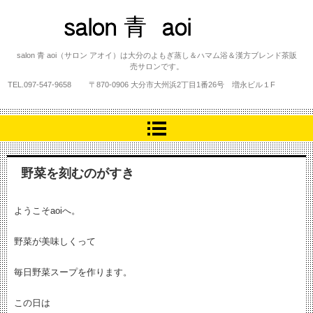
salon 青 aoi
salon 青 aoi（サロン アオイ）は大分のよもぎ蒸し＆ハマム浴＆漢方ブレンド茶販
売サロンです。
TEL.
097-547-9658
〒870-0906 大分市大州浜2丁目1番26号 増永ビル１F
野菜を刻むのがすき
ようこそaoiへ。
野菜が美味しくって
毎日野菜スープを作ります。
この日は